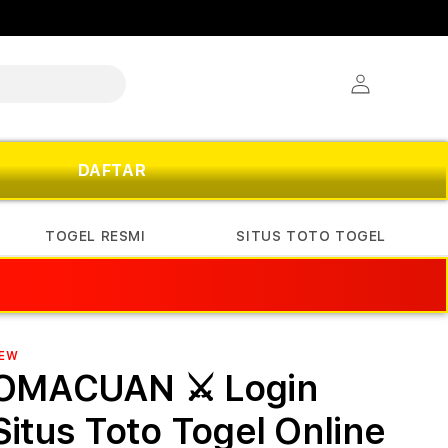
Log in
DAFTAR
TOGEL RESMI
SITUS TOTO TOGEL
EW
OMACUAN ⚔️ Login
Situs Toto Togel Online