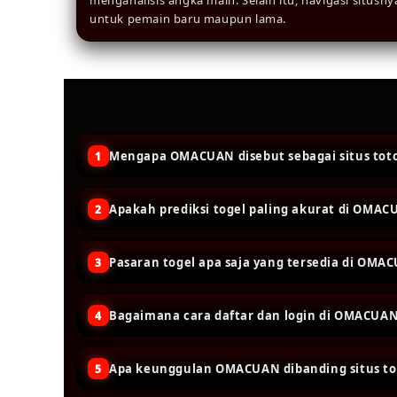
menganalisis angka main. Selain itu, navigasi situs
untuk pemain baru maupun lama.
Mengapa OMACUAN disebut sebagai situs toto 
1
Apakah prediksi togel paling akurat di OMACU
2
Pasaran togel apa saja yang tersedia di OMA
3
Bagaimana cara daftar dan login di OMACUA
4
Apa keunggulan OMACUAN dibanding situs tog
5