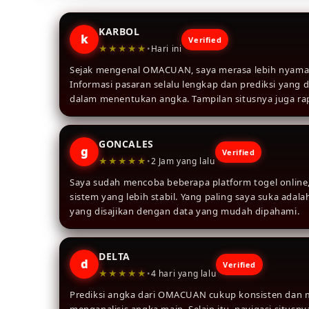
KARBOL
k
Verified
★★★★★
•
Hari ini
Sejak mengenal OMACUAN, saya merasa lebih nyaman
Informasi pasaran selalu lengkap dan prediksi yang
dalam menentukan angka. Tampilan situsnya juga r
GONCALES
g
Verified
★★★★★
•
2 Jam yang lalu
Saya sudah mencoba beberapa platform togel online
sistem yang lebih stabil. Yang paling saya suka adala
yang disajikan dengan data yang mudah dipahami.
DELTA
d
Verified
★★★★★
•
4 hari yang lalu
Prediksi angka dari OMACUAN cukup konsisten dan