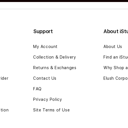
Support
About iSt
My Account
About Us
Collection & Delivery
Find an iSt
Returns & Exchanges
Why Shop at
vider
Contact Us
Elush Corpo
FAQ
Privacy Policy
ation
Site Terms of Use