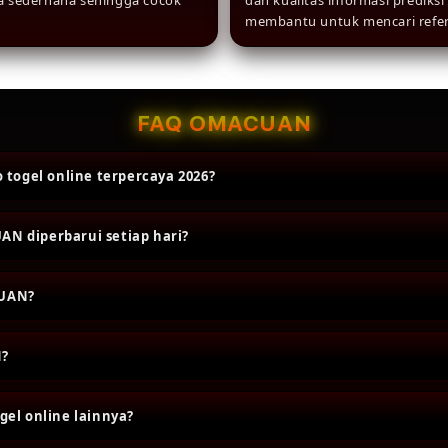
nya sederhana sehingga cocok
dan kualitas informasi prediksi
membantu untuk mencari refer
FAQ OMACUAN
togel online terpercaya 2026?
AN diperbarui setiap hari?
CUAN?
N?
el online lainnya?