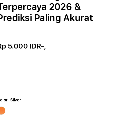
Terpercaya 2026 &
Prediksi Paling Akurat
Rp 5.000 IDR-,
olor
- Silver