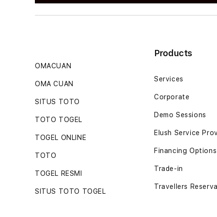
Products
OMACUAN
Services
OMA CUAN
Corporate
SITUS TOTO
Demo Sessions
TOTO TOGEL
Elush Service Pro
TOGEL ONLINE
Financing Options
TOTO
Trade-in
TOGEL RESMI
Travellers Reserv
SITUS TOTO TOGEL